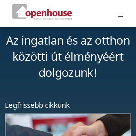
Skip
Openhouse blog
to
MEN
content
Az ingatlan és az otthon
közötti út élményéért
dolgozunk!
Legfrissebb cikkünk