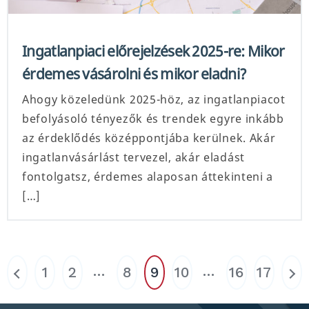
Ingatlanpiaci előrejelzések 2025-re: Mikor
érdemes vásárolni és mikor eladni?
Ahogy közeledünk 2025-höz, az ingatlanpiacot
befolyásoló tényezők és trendek egyre inkább
az érdeklődés középpontjába kerülnek. Akár
ingatlanvásárlást tervezel, akár eladást
fontolgatsz, érdemes alaposan áttekinteni a
[…]
…
…
1
2
8
9
10
16
17