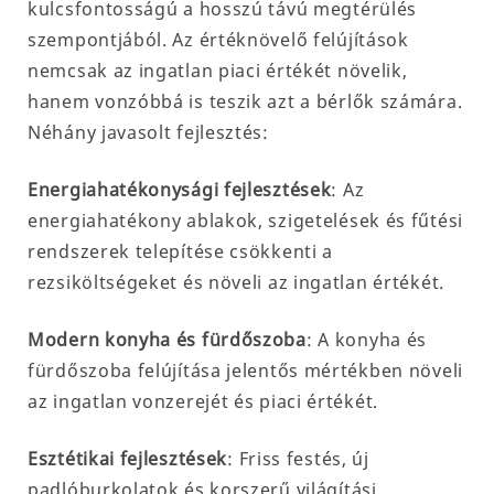
kulcsfontosságú a hosszú távú megtérülés
szempontjából. Az értéknövelő felújítások
nemcsak az ingatlan piaci értékét növelik,
hanem vonzóbbá is teszik azt a bérlők számára.
Néhány javasolt fejlesztés:
Energiahatékonysági fejlesztések
: Az
energiahatékony ablakok, szigetelések és fűtési
rendszerek telepítése csökkenti a
rezsiköltségeket és növeli az ingatlan értékét.
Modern konyha és fürdőszoba
: A konyha és
fürdőszoba felújítása jelentős mértékben növeli
az ingatlan vonzerejét és piaci értékét.
Esztétikai fejlesztések
: Friss festés, új
padlóburkolatok és korszerű világítási