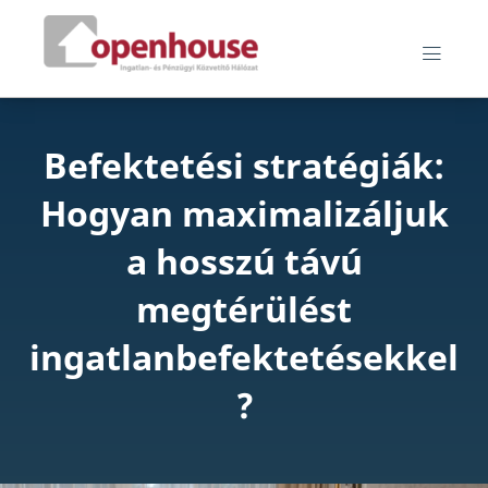
Skip
Openhouse blog
to
MEN
content
Befektetési stratégiák:
Hogyan maximalizáljuk
a hosszú távú
megtérülést
ingatlanbefektetésekkel
?