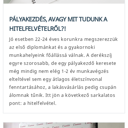
PÁLYAKEZDÉS, AVAGY MIT TUDUNK A
HITELFELVÉTELRŐL?!
Jó esetben 22-24 éves korunkra megszerezzük
az első diplománkat és a gyakornoki
munkahelyeink főállássá válnak. A derékszíj
egyre szorosabb, de egy pályakezdő keresete
még mindig nem elég 1-2 év munkavégzés
elteltével sem egy átlagos életszínvonal
fenntartásához, a lakásvásárlás pedig csupán
álomnak tűnik. Itt jön a következő sarkalatos
pont: a hitelfelvétel.