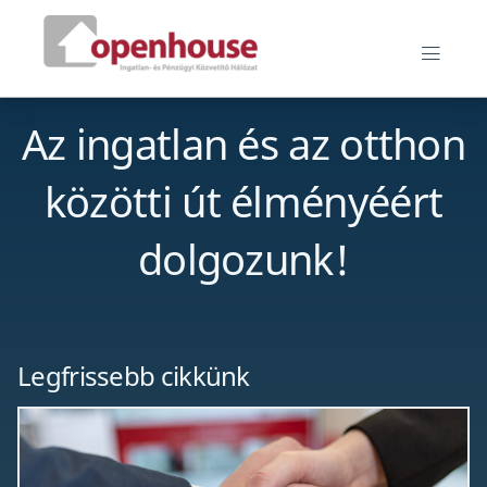
Skip
Openhouse blog
to
MEN
content
Az ingatlan és az otthon
közötti út élményéért
dolgozunk!
Legfrissebb cikkünk