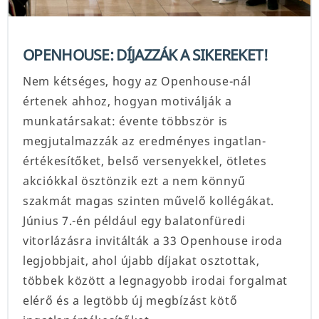
OPENHOUSE: DÍJAZZÁK A SIKEREKET!
Nem kétséges, hogy az Openhouse-nál
értenek ahhoz, hogyan motiválják a
munkatársakat: évente többször is
megjutalmazzák az eredményes ingatlan-
értékesítőket, belső versenyekkel, ötletes
akciókkal ösztönzik ezt a nem könnyű
szakmát magas szinten művelő kollégákat.
Június 7.-én például egy balatonfüredi
vitorlázásra invitálták a 33 Openhouse iroda
legjobbjait, ahol újabb díjakat osztottak,
többek között a legnagyobb irodai forgalmat
elérő és a legtöbb új megbízást kötő