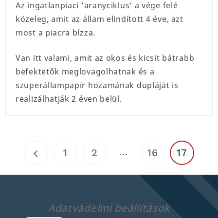
Az ingatlanpiaci ’aranyciklus’ a vége felé
közeleg, amit az állam elindított 4 éve, azt
most a piacra bízza.
Van itt valami, amit az okos és kicsit bátrabb
befektetők meglovagolhatnak és a
szuperállampapír hozamának dupláját is
realizálhatják 2 éven belül.
…
1
2
16
17
Adatvádelmi beállítások