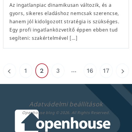
Az ingatlanpiac dinamikusan változik, és a
gyors, sikeres eladáshoz nemcsak szerencse,
hanem jól kidolgozott stratégia is szükséges.
Egy profi ingatlanközvetítő éppen ebben tud
segíteni: szakértelmével […]
…
1
2
3
16
17
Adatvádelmi beállítások
Openhouse blog © 2026. All Rights Reserved.