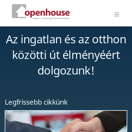
Skip
Openhouse blog
to
MEN
content
Az ingatlan és az otthon
közötti út élményéért
dolgozunk!
Legfrissebb cikkünk