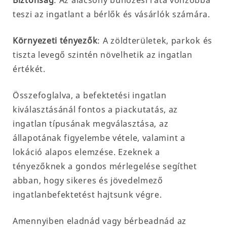
Biztonság
: Az alacsony bűnözési ráta vonzóbbá
teszi az ingatlant a bérlők és vásárlók számára.
Környezeti tényezők
: A zöldterületek, parkok és
tiszta levegő szintén növelhetik az ingatlan
értékét.
Összefoglalva, a befektetési ingatlan
kiválasztásánál fontos a piackutatás, az
ingatlan típusának megválasztása, az
állapotának figyelembe vétele, valamint a
lokáció alapos elemzése. Ezeknek a
tényezőknek a gondos mérlegelése segíthet
abban, hogy sikeres és jövedelmező
ingatlanbefektetést hajtsunk végre.
Amennyiben eladnád vagy bérbeadnád az