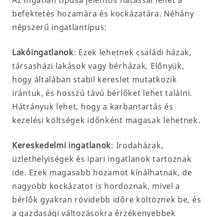
Az ingatlan típusa jelentős hatással lehet a
befektetés hozamára és kockázatára. Néhány
népszerű ingatlantípus:
Lakóingatlanok
: Ezek lehetnek családi házak,
társasházi lakások vagy bérházak. Előnyük,
hogy általában stabil kereslet mutatkozik
irántuk, és hosszú távú bérlőket lehet találni.
Hátrányuk lehet, hogy a karbantartás és
kezelési költségek időnként magasak lehetnek.
Kereskedelmi ingatlanok
: Irodaházak,
üzlethelyiségek és ipari ingatlanok tartoznak
ide. Ezek magasabb hozamot kínálhatnak, de
nagyobb kockázatot is hordoznak, mivel a
bérlők gyakran rövidebb időre költöznek be, és
a gazdasági változásokra érzékenyebbek