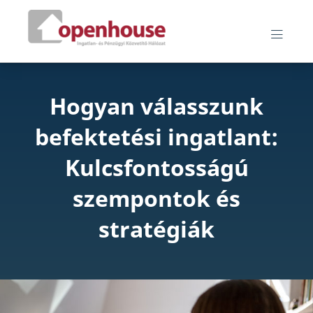
Skip
Openhouse blog
to
MEN
content
Hogyan válasszunk
befektetési ingatlant:
Kulcsfontosságú
szempontok és
stratégiák